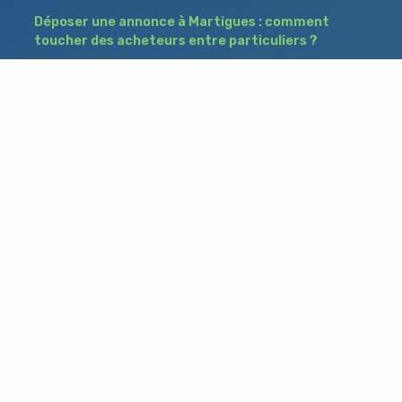
Déposer une annonce à Martigues : comment
toucher des acheteurs entre particuliers ?
Comment acheter un bien à Istres grâce à
une annonce de recherche ?
Déposer une annonce immobilière à Salon-
de-Provence : vendre ou acheter sans agence
Besoin d'aide ?
Blog
Accueil
Contact
Mentions légales