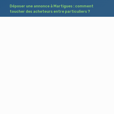
Déposer une annonce à Martigues : comment
toucher des acheteurs entre particuliers ?
Comment acheter un bien à Istres grâce à
une annonce de recherche ?
Déposer une annonce immobilière à Salon-
de-Provence : vendre ou acheter sans agence
Besoin d'aide ?
Blog
Accueil
Contact
Mentions légales