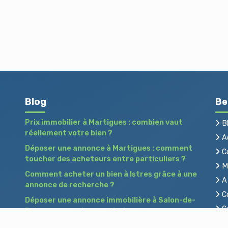
Blog
Be
Prix immobilier à Martigues : combien vaut
B
réellement votre bien ?
Ac
Déposer une annonce à Martigues : comment
C
toucher des acheteurs entre particuliers ?
Me
Comment acheter un bien à Istres grâce à une
A 
annonce de recherche ?
Co
Déposer une annonce immobilière à Salon-de-
Co
Provence : vendre ou acheter sans agence
Pr