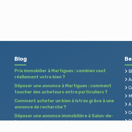
Blog
Be
Prix immobilier à Martigues : combien vaut
B
réellement votre bien ?
Ac
Déposer une annonce à Martigues : comment
C
toucher des acheteurs entre particuliers ?
Me
Comment acheter un bien à Istres grâce à une
A 
annonce de recherche ?
Co
Déposer une annonce immobilière à Salon-de-
Co
Provence : vendre ou acheter sans agence
Pr