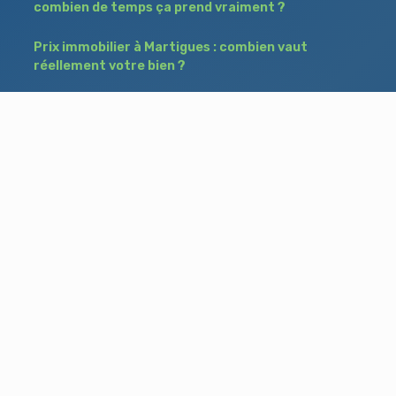
combien de temps ça prend vraiment ?
Prix immobilier à Martigues : combien vaut
réellement votre bien ?
Déposer une annonce à Martigues : comment
toucher des acheteurs entre particuliers ?
Comment acheter un bien à Istres grâce à
une annonce de recherche ?
Besoin d'aide ?
Blog
Accueil
Contact