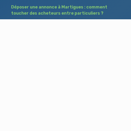
Déposer une annonce à Martigues : comment
toucher des acheteurs entre particuliers ?
Comment acheter un bien à Istres grâce à
une annonce de recherche ?
Déposer une annonce immobilière à Salon-
de-Provence : vendre ou acheter sans agence
Besoin d'aide ?
Blog
Accueil
Contact
Mentions légales