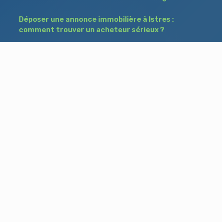
Déposer une annonce immobilière à Istres :
comment trouver un acheteur sérieux ?
Immobilier entre particuliers : le guide
complet pour acheter et vendre sans agence
Comment fixer le bon prix pour vendre son
bien à Salon-de-Provence ?
Besoin d'aide ?
Blog
Accueil
Contact
Mentions légales