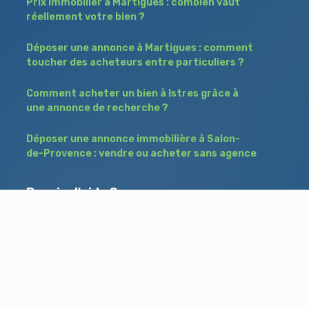
Prix immobilier à Martigues : combien vaut
réellement votre bien ?
Déposer une annonce à Martigues : comment
toucher des acheteurs entre particuliers ?
Comment acheter un bien à Istres grâce à
une annonce de recherche ?
Déposer une annonce immobilière à Salon-
de-Provence : vendre ou acheter sans agence
Besoin d'aide ?
Blog
Accueil
Contact