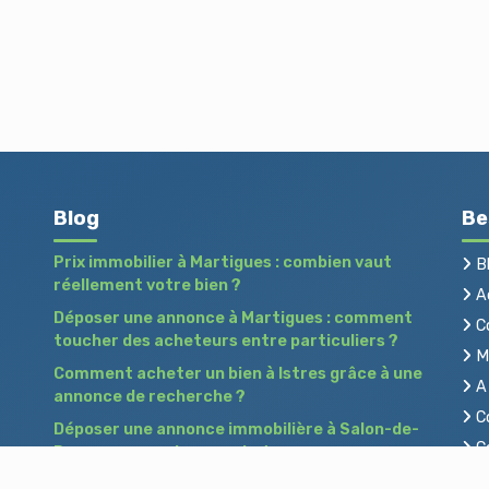
Blog
Be
Prix immobilier à Martigues : combien vaut
B
réellement votre bien ?
Ac
Déposer une annonce à Martigues : comment
C
toucher des acheteurs entre particuliers ?
Me
Comment acheter un bien à Istres grâce à une
A 
annonce de recherche ?
Co
Déposer une annonce immobilière à Salon-de-
Co
Provence : vendre ou acheter sans agence
Pr