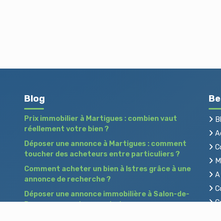
Blog
Be
Prix immobilier à Martigues : combien vaut
B
réellement votre bien ?
Ac
Déposer une annonce à Martigues : comment
C
toucher des acheteurs entre particuliers ?
Me
Comment acheter un bien à Istres grâce à une
A 
annonce de recherche ?
Co
Déposer une annonce immobilière à Salon-de-
Co
Provence : vendre ou acheter sans agence
Pr